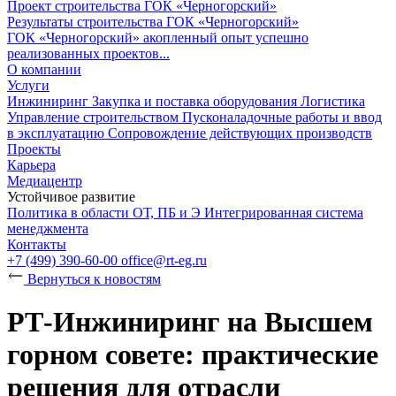
Проект строительства ГОК «Черногорский»
Результаты строительства ГОК «Черногорский»
ГОК «
Черно
горский» акопленный опыт успешно
реализованных проектов...
О компании
Услуги
Инжиниринг
Закупка и поставка оборудования
Логистика
Управление строительством
Пусконаладочные работы и ввод
в эксплуатацию
Сопровождение действующих производств
Проекты
Карьера
Медиацентр
Устойчивое развитие
Политика в области ОТ, ПБ и Э
Интегрированная система
менеджмента
Контакты
+7 (499) 390-60-00
office@rt-eg.ru
Вернуться к новостям
РТ‑Инжиниринг на Высшем
горном совете: практические
решения для отрасли