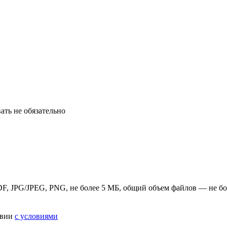
ть не обязательно
F, JPG/JPEG, PNG, не более 5 МБ, общий объем файлов — не б
твии
с условиями