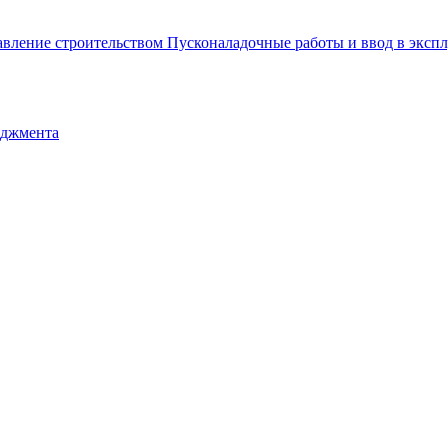
авление строительством
Пусконаладочные работы и ввод в экс
еджмента