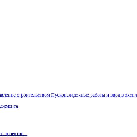
авление строительством
Пусконаладочные работы и ввод в экс
еджмента
 проектов...