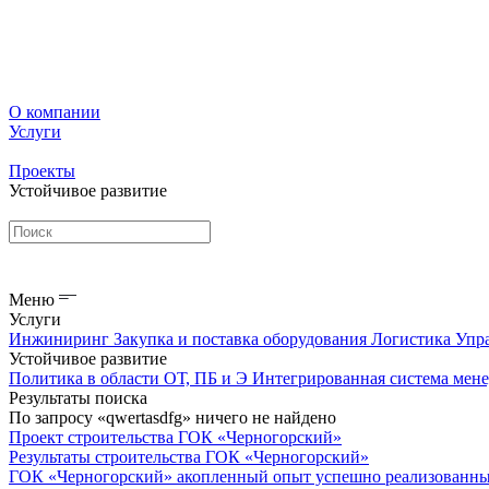
О компании
Услуги
Проекты
Устойчивое развитие
Меню
Услуги
Инжиниринг
Закупка и поставка оборудования
Логистика
Упр
Устойчивое развитие
Политика в области ОТ, ПБ и Э
Интегрированная система мен
Результаты поиска
По запросу «qwertasdfg» ничего не найдено
Проект строительства ГОК «Черногорский»
Результаты строительства ГОК «Черногорский»
ГОК «
Черно
горский» акопленный опыт успешно реализованных